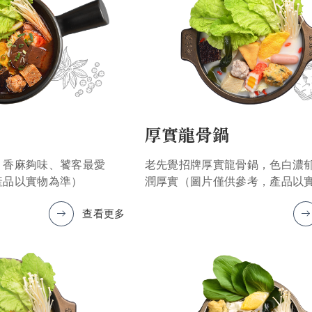
厚實龍骨鍋
，香麻夠味、饕客最愛
老先覺招牌厚實龍骨鍋，色白濃
產品以實物為準）
潤厚實（圖片僅供參考，產品以
查看更多