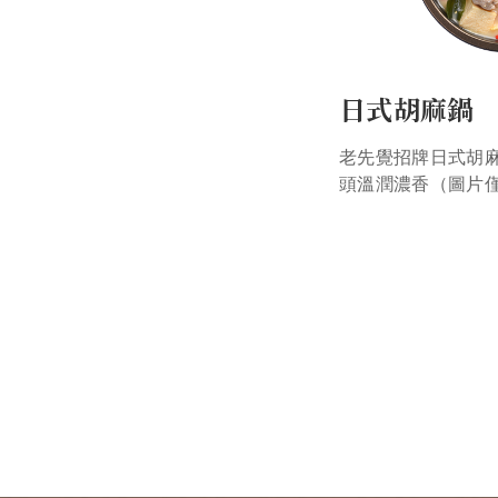
日式胡麻鍋
老先覺招牌日式胡
頭溫潤濃香（圖片
準）