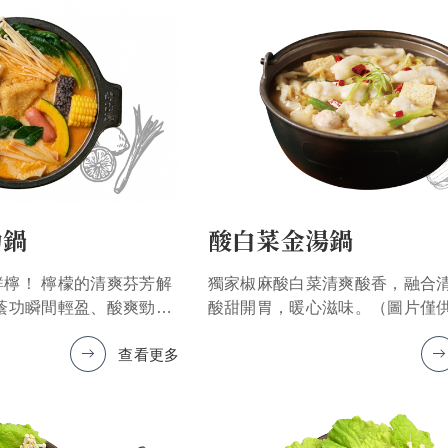
功鍋
酸白菜金湯鍋
檸！ 檸檬的清爽芬芳解
獨家椒麻酸白菜清爽酸香，融合
蔭功瞬間輕盈、酸爽勁透
酸甜開胃，暖心滋味。（圖片僅
品以實物為準）
查看更多