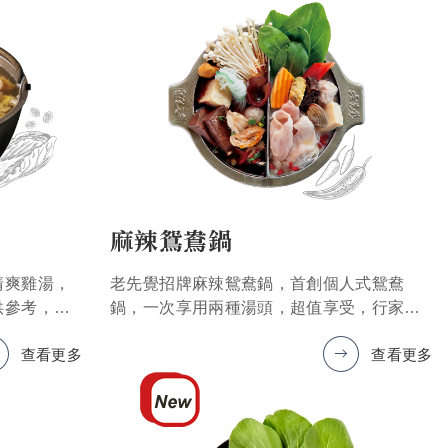
麻辣鴛鴦鍋
清爽雞湯，
老先覺招牌麻辣鴛鴦鍋，首創個人式鴛鴦
供參考，產
鍋，一次享用兩種湯頭，超值享受，行家首
選（圖片僅供參考，產品以實物為準）
查看更多
查看更多