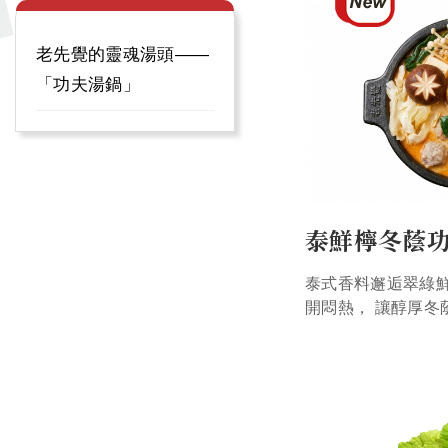
老先覺的靈魂湯頭——
「功夫湯鍋」
泰鮮檸冬蔭
泰式香料邂逅翠綠鮮
開悶熱， 讓醇厚冬
舌尖。