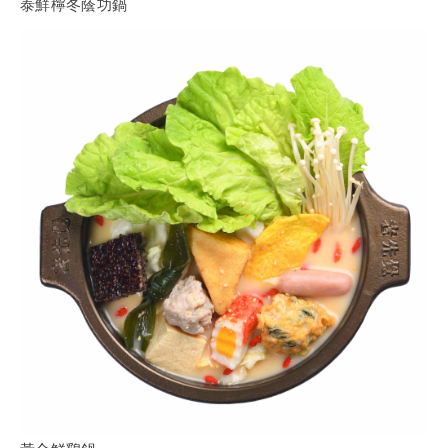
泰鮮檸冬蔭功鍋