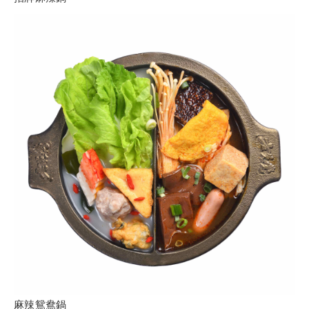
麻辣鴛鴦鍋