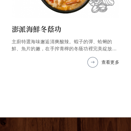
澎派海鮮冬蔭功
主廚特選海味邂逅清爽酸辣。蝦子的彈、蛤蜊的
鮮、魚片的嫩，在手搾青檸的冬蔭功裡完美綻放。
查看更多
*圖片僅為示意，產品以實物為準