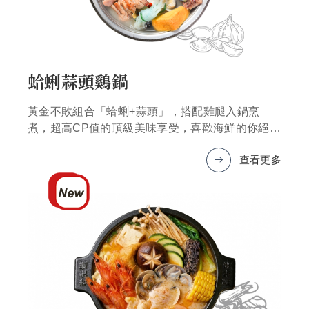
蛤蜊蒜頭鷄鍋
黃金不敗組合「蛤蜊+蒜頭」，搭配雞腿入鍋烹
煮，超高CP值的頂級美味享受，喜歡海鮮的你絕對
不能錯過！
查看更多
*圖片僅為示意，產品以實物為準