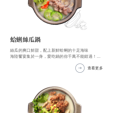
蛤蜊絲瓜鍋
絲瓜的爽口鮮甜，配上新鮮蛤蜊的十足海味
海陸饗宴集於一身，愛吃鍋的你千萬不能錯過！
查看更多
*圖片僅為示意，產品以實物為準