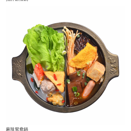
麻辣鴛鴦鍋