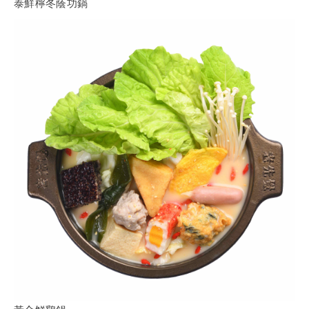
泰鮮檸冬蔭功鍋