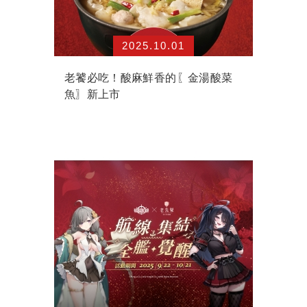
2025.10.01
老饕必吃！酸麻鮮香的〖金湯酸菜
魚〗新上市