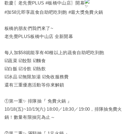
歡慶〖老先覺PLUS
#板橋中山店
〗開幕
#加58元即享蔬食自助吧吃到飽
#最大獎免費火鍋
板橋的朋友們我們來了~
老先覺PLUS板橋中山店 全新開幕
每人加$58就能享有40種以上的蔬食自助吧吃到飽
☑️蔬菜 ☑️餃類 ☑️麵食
☑️白飯 ☑️冷飲 ☑️熱飲
☑️冰品 ☑️無限加湯 ☑️免收服務費
還有三重優惠活動等你來解鎖
①第一重✨ 排隊抽『 免費火鍋 』
10/18(五)~10/19(六) 18:00／18:30／19:00，排隊抽免費火
鍋！數量有限抽完為止～
②第二重✨ 滿額抽『 1元火鍋 』