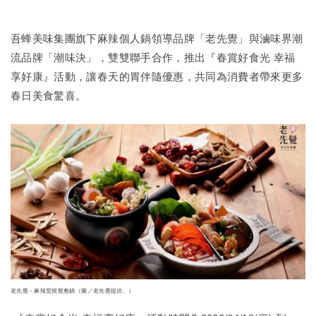
吾蜂美味集團旗下麻辣個人鍋領導品牌「老先覺」與滷味界潮
流品牌「潮味決」，雙雙聯手合作，推出『春賞好食光 幸福
享好康』活動，讓春天的胃伴隨優惠，共同為消費者帶來更多
春日美食驚喜。
老先覺－麻辣窯燒鴛鴦鍋（圖／老先覺提供。）