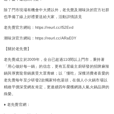
除了門市現場有機會中大奬以外，老先覺及潮味決的官方社群
也準備了線上好禮要送給大家，活動詳情請見
老先覺官方網站：
https://reurl.cc/l52Evd
潮味決官方網站：
https://reurl.cc/ARaE0Y
【關於老先覺】
老先覺成立於2009年，全台已超過110間以上門市，秉持著
「用心做好每一鍋」的信念，更有五星級主廚研發的招牌麻辣
鍋與厚實龍骨鍋廣受大眾青睞；以「懂吃」深獲消費者喜愛的
老先覺每年至少研發2款獨家特色湯頭，在個人小火鍋市場以
精緻平價深受網友肯定，更連續四年榮獲網路人氣火鍋品牌的
殊榮。
♦ 老先覺官網：