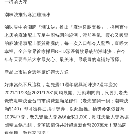
一樣的火花。
潮味決推出麻油雞滷味
滷味界中的潮牌『潮味決』推出「麻油雞腿套餐」，採用百年
老店的麻油配上五星主廚特調的燒酒，濃郁香氣、暖心又暖胃
的麻油湯頭配上優質雞腿肉，每一次入口都令人驚艷，直呼太
幸福。全台業界首家採用RFID潔淨餐飲系統的潮味決，在今
年冬天要帶給大家最安心、最美味、最暖胃的進補好選擇。
新品上市結合週年慶好禮大方送
好康當然不只這樣，老先覺11週年慶與潮味決2週年慶於
2021/11/23至2021/12/31同時展開。活動期間內，只要到老先
覺或潮味決全台門市消費並滿足條件（老先覺開一鍋；潮味決
滿$140）即可獲得乙張抽獎券，以此類推。抽獎券張張皆為
100%中獎，老先覺最大獎為現金$11,000，潮味決最大獎為德
國精品鍋具組，獎項總價值共計超過新台幣200萬元！雙品牌
週年慶，邀您來同樂！