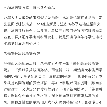
火鍋滷味雙強聯手推出冬令新品
台灣人冬天最愛的進補聖品燒酒雞、麻油雞也能有新吃法！老
先覺與潮味決將於11/23推出新品，這次將冬季進補佳餚與火
鍋、滷味進行結合，以集團五星級主廚獨門研發的招牌湯頭為
基底，再搭配冬季進補特選食材，就是要讓你今年冬季進補時
能感受到滿滿的心意！
老先覺推出燒酒雞火鍋
平價個人鍋龍頭品牌『老先覺』今年推出「蛤蜊蒜頭燒酒雞
鍋」、「藥膳香菇燒酒雞鍋」兩種新口味，期望讓大家能用最
高的CP值，享受到最美味、最精緻的湯頭！「蛤蜊+蒜頭」本
身就是名聞遐邇的黃金搭擋，再加上料理米酒的提味、雞肉的
鮮嫩甜美，又讓湯頭鮮度昇華到了一個全新的檔次。「藥膳香
菇」則是冬季進補的代名詞，配上雞肉達到更畫龍點睛的效
果。兩種進補佳餚成為個人式小火鍋的特色湯頭，更激盪出不