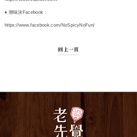
♦ 潮味決Facebook：
https://www.facebook.com/NoSpicyNoFun/
回上一頁