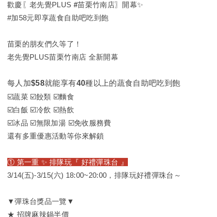
歡慶〖老先覺PLUS
#苗栗竹南店
〗開幕✨
#加58元即享蔬食自助吧吃到飽
苗栗的朋友們久等了！
老先覺PLUS苗栗竹南店 全新開幕
每人加$58就能享有40種以上的蔬食自助吧吃到飽
☑️蔬菜 ☑️餃類 ☑️麵食
☑️白飯 ☑️冷飲 ☑️熱飲
☑️冰品 ☑️無限加湯 ☑️免收服務費
還有多重優惠活動等你來解鎖
① 第一重 ✨ 排隊玩『 好禮彈珠台 』
3/14(五)-3/15(六) 18:00~20:00，排隊玩好禮彈珠台～
▼彈珠台獎品一覽▼
★ 招牌麻辣鍋半價