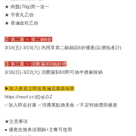
★ 肉盤(70g)買一送一
★ 芋香丸乙份
★ 香滷血旺乙份
② 第二重 ✨ 第二鍋6折
3/14(五)-3/15(六) 內用享第二鍋鍋品6折優惠(以價低者計)
③ 第三重 ✨ 消費滿300抽好禮
3/16(日)-3/22(六) 消費滿$300即可抽半價麻辣鍋
▶
加入會員立即送香滷豆腐美味券
https://reurl.cc/jQqLGZ
✅加入即送好康 ✅消費累點換美食 ✅不定時抽獎與優惠
★注意事項
● 優惠兌換券須開鍋+主餐可使用